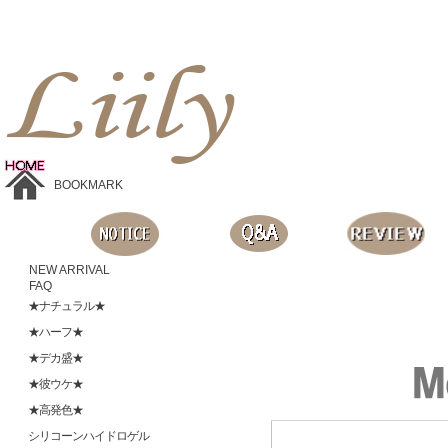
Liilyお手頃価格のカラコンショップ、鮮やかなコスプレレンズ、
目に優しいシリコンハイドロゲルレンズ、全商品無料発送, 度ありレンズ、FDAの承認を受けた信じられる製品です。
BOOKMARK
NEW ARRIVAL
FAQ
★ナチュラル★
★ハーフ★
★デカ盛★
★彼ウケ★
★高発色★
シリコーンハイドロゲル