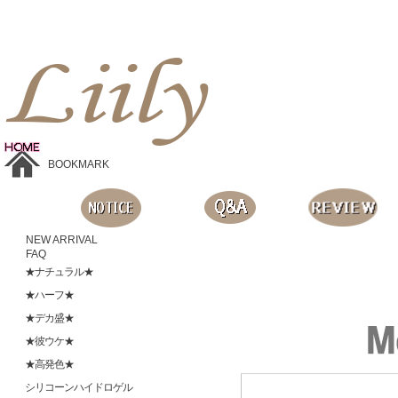
Liilyお手頃価格のカラコンショップ、鮮やかなコスプレレンズ、
目に優しいシリコンハイドロゲルレンズ、全商品無料発送, 度ありレンズ、FDAの承認を受けた信じられる製品です。
BOOKMARK
NEW ARRIVAL
FAQ
★ナチュラル★
★ハーフ★
★デカ盛★
★彼ウケ★
★高発色★
シリコーンハイドロゲル