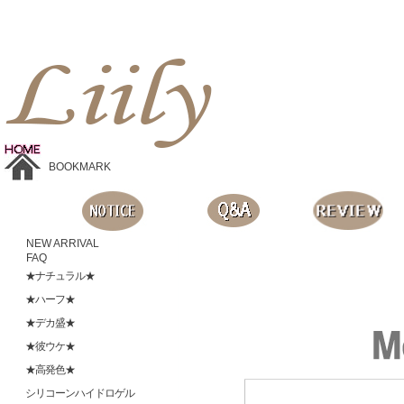
Liilyお手頃価格のカラコンショップ、鮮やかなコスプレレンズ、
目に優しいシリコンハイドロゲルレンズ、全商品無料発送, 度ありレンズ、FDAの承認を受けた信じられる製品です。
BOOKMARK
NEW ARRIVAL
FAQ
★ナチュラル★
★ハーフ★
★デカ盛★
★彼ウケ★
★高発色★
シリコーンハイドロゲル