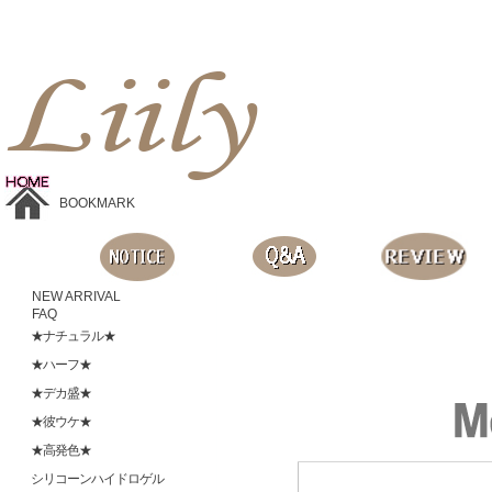
Liilyお手頃価格のカラコンショップ、鮮やかなコスプレレンズ、
目に優しいシリコンハイドロゲルレンズ、全商品無料発送, 度ありレンズ、FDAの承認を受けた信じられる製品です。
BOOKMARK
NEW ARRIVAL
FAQ
★ナチュラル★
★ハーフ★
★デカ盛★
★彼ウケ★
★高発色★
シリコーンハイドロゲル