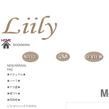
Liilyお手頃価格のカラコンショップ、鮮やかなコスプレレンズ、
目に優しいシリコンハイドロゲルレンズ、全商品無料発送, 度ありレンズ、FDAの承認を受けた信じられる製品です。
BOOKMARK
NEW ARRIVAL
FAQ
★ナチュラル★
★ハーフ★
★デカ盛★
★彼ウケ★
★高発色★
シリコーンハイドロゲル