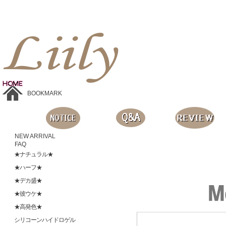
Liilyお手頃価格のカラコンショップ、鮮やかなコスプレレンズ、
目に優しいシリコンハイドロゲルレンズ、全商品無料発送, 度ありレンズ、FDAの承認を受けた信じられる製品です。
BOOKMARK
NEW ARRIVAL
FAQ
★ナチュラル★
★ハーフ★
★デカ盛★
★彼ウケ★
★高発色★
シリコーンハイドロゲル