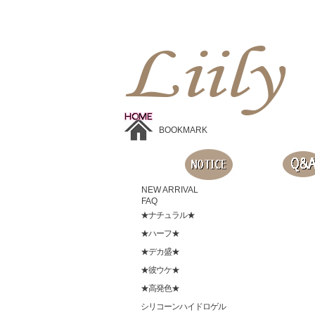
Liilyお手頃価格のカラコンショップ、鮮やかなコスプレレンズ、
目に優しいシリコンハイドロゲルレンズ、全商品無料発送, 度ありレンズ、FDAの承認を受けた信じられる製品です。
BOOKMARK
NEW ARRIVAL
FAQ
★ナチュラル★
★ハーフ★
★デカ盛★
★彼ウケ★
★高発色★
シリコーンハイドロゲル