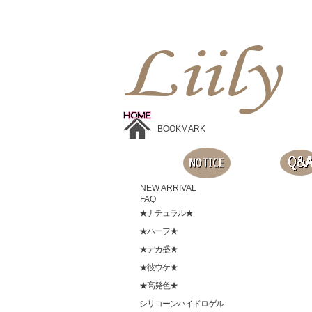
Liilyお手頃価格のカラコンショップ、鮮やかなコスプレレンズ、
目に優しいシリコンハイドロゲルレンズ、全商品無料発送, 度ありレンズ、FDAの承認を受けた信じられる製品です。
BOOKMARK
NEW ARRIVAL
FAQ
★ナチュラル★
★ハーフ★
★デカ盛★
★彼ウケ★
★高発色★
シリコーンハイドロゲル