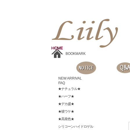
Liilyお手頃価格のカラコンショップ、鮮やかなコスプレレンズ、
目に優しいシリコンハイドロゲルレンズ、全商品無料発送, 度ありレンズ、FDAの承認を受けた信じられる製品です。
BOOKMARK
NEW ARRIVAL
FAQ
★ナチュラル★
★ハーフ★
★デカ盛★
★彼ウケ★
★高発色★
シリコーンハイドロゲル