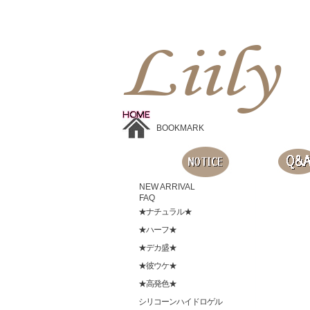
Liilyお手頃価格のカラコンショップ、鮮やかなコスプレレンズ、
目に優しいシリコンハイドロゲルレンズ、全商品無料発送, 度ありレンズ、FDAの承認を受けた信じられる製品です。
BOOKMARK
NEW ARRIVAL
FAQ
★ナチュラル★
★ハーフ★
★デカ盛★
★彼ウケ★
★高発色★
シリコーンハイドロゲル