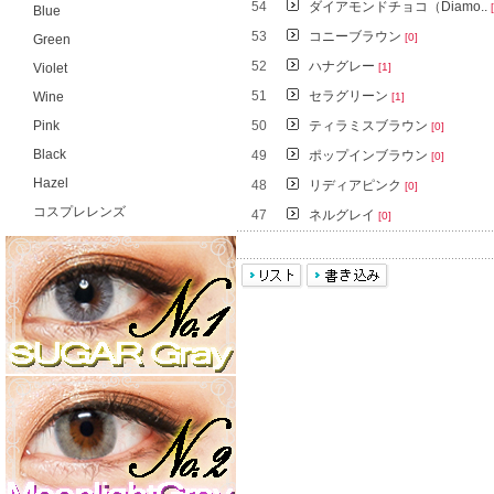
54
ダイアモンドチョコ（Diamo..
Blue
53
コニーブラウン
[0]
Green
52
ハナグレー
Violet
[1]
51
セラグリーン
Wine
[1]
Pink
50
ティラミスブラウン
[0]
Black
49
ポップインブラウン
[0]
Hazel
48
リディアピンク
[0]
コスプレレンズ
47
ネルグレイ
[0]