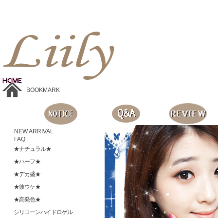
Liilyお手頃価格のカラコンショップ、鮮やかなコスプレレンズ、
目に優しいシリコンハイドロゲルレンズ、全商品無料発送, 度ありレンズ、FDAの承認を受けた信じられる製品です。
BOOKMARK
NEW ARRIVAL
FAQ
★ナチュラル★
★ハーフ★
★デカ盛★
★彼ウケ★
★高発色★
シリコーンハイドロゲル