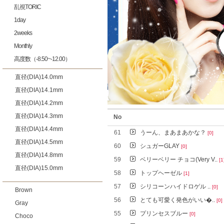
乱視TORIC
1day
2weeks
Monthly
高度数（-8.50~-12.00）
直径(DIA)14.0mm
直径(DIA)14.1mm
直径(DIA)14.2mm
直径(DIA)14.3mm
No
直径(DIA)14.4mm
61
うーん、まあまあかな？
[0]
直径(DIA)14.5mm
60
シュガーGLAY
[0]
直径(DIA)14.8mm
59
ベリーベリー チョコ(Very V..
[1
直径(DIA)15.0mm
58
トップヘーゼル
[1]
57
シリコーンハイドロゲル ..
[0]
Brown
56
とても可愛く発色がいい�..
[0]
Gray
55
プリンセスブルー
[0]
Choco