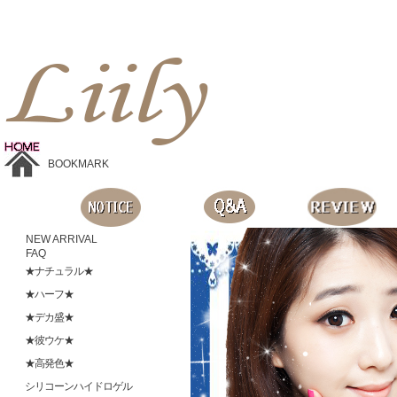
Liilyお手頃価格のカラコンショップ、鮮やかなコスプレレンズ、
目に優しいシリコンハイドロゲルレンズ、全商品無料発送, 度ありレンズ、FDAの承認を受けた信じられる製品です。
BOOKMARK
NEW ARRIVAL
FAQ
★ナチュラル★
★ハーフ★
★デカ盛★
★彼ウケ★
★高発色★
シリコーンハイドロゲル