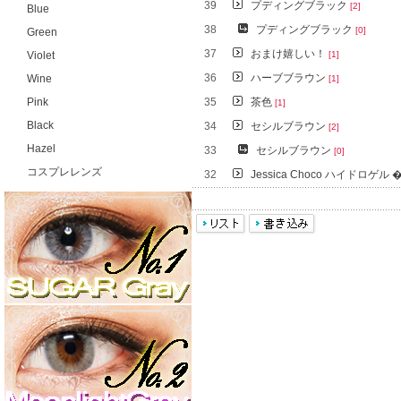
39
プディングブラック
[2]
Blue
38
プディングブラック
[0]
Green
37
おまけ嬉しい！
Violet
[1]
36
ハーブブラウン
Wine
[1]
Pink
35
茶色
[1]
Black
34
セシルブラウン
[2]
Hazel
33
セシルブラウン
[0]
コスプレレンズ
32
Jessica Choco ハイドロゲル �