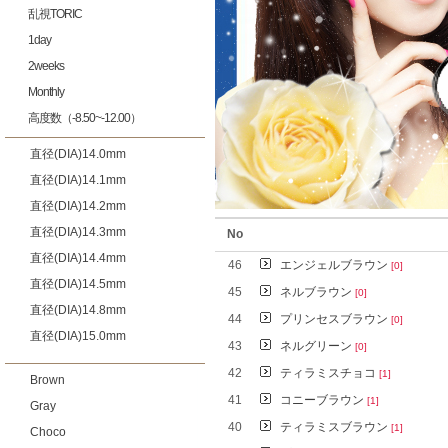
乱視TORIC
1day
2weeks
Monthly
高度数（-8.50~-12.00）
直径(DIA)14.0mm
直径(DIA)14.1mm
直径(DIA)14.2mm
直径(DIA)14.3mm
No
直径(DIA)14.4mm
46
エンジェルブラウン
[0]
直径(DIA)14.5mm
45
ネルブラウン
[0]
直径(DIA)14.8mm
44
プリンセスブラウン
[0]
直径(DIA)15.0mm
43
ネルグリーン
[0]
42
ティラミスチョコ
[1]
Brown
41
コニーブラウン
[1]
Gray
40
ティラミスブラウン
[1]
Choco