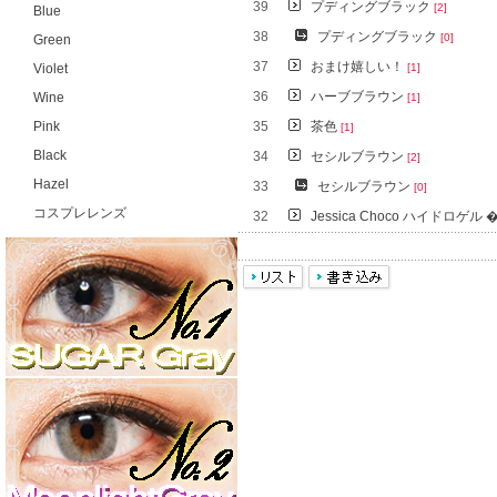
39
プディングブラック
[2]
Blue
38
プディングブラック
[0]
Green
37
おまけ嬉しい！
Violet
[1]
36
ハーブブラウン
Wine
[1]
Pink
35
茶色
[1]
Black
34
セシルブラウン
[2]
Hazel
33
セシルブラウン
[0]
コスプレレンズ
32
Jessica Choco ハイドロゲル �