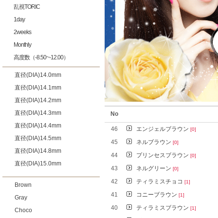
乱視TORIC
1day
2weeks
Monthly
高度数（-8.50~-12.00）
直径(DIA)14.0mm
直径(DIA)14.1mm
直径(DIA)14.2mm
直径(DIA)14.3mm
No
直径(DIA)14.4mm
46
エンジェルブラウン
[0]
直径(DIA)14.5mm
45
ネルブラウン
[0]
直径(DIA)14.8mm
44
プリンセスブラウン
[0]
直径(DIA)15.0mm
43
ネルグリーン
[0]
42
ティラミスチョコ
[1]
Brown
41
コニーブラウン
[1]
Gray
40
ティラミスブラウン
[1]
Choco