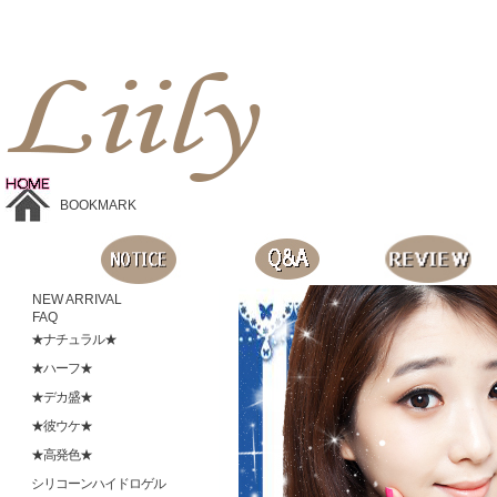
Liilyお手頃価格のカラコンショップ、鮮やかなコスプレレンズ、
目に優しいシリコンハイドロゲルレンズ、全商品無料発送, 度ありレンズ、FDAの承認を受けた信じられる製品です。
BOOKMARK
NEW ARRIVAL
FAQ
★ナチュラル★
★ハーフ★
★デカ盛★
★彼ウケ★
★高発色★
シリコーンハイドロゲル