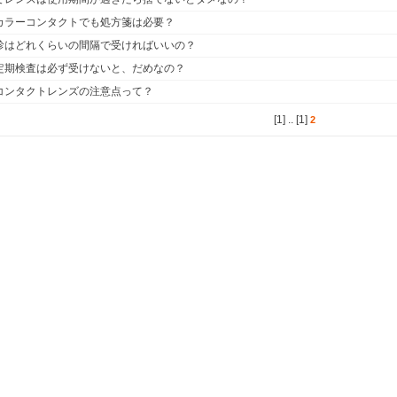
カラーコンタクトでも処方箋は必要？
診はどれくらいの間隔で受ければいいの？
定期検査は必ず受けないと、だめなの？
コンタクトレンズの注意点って？
[1]
..
[1]
2