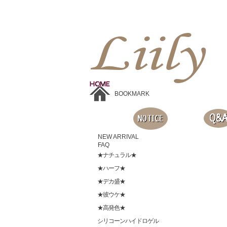
Liilyお手頃価格のカラコンショップ、鮮やかなコスプレレンズ、
目に優しいシリコンハイドロゲルレンズ、全商品無料発送, 度ありレンズ、FDAの承認を受けた信じられる製品です。
BOOKMARK
NEW ARRIVAL
FAQ
★ナチュラル★
★ハーフ★
★デカ盛★
★彼ウケ★
★高発色★
シリコーンハイドロゲル