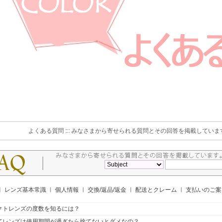
よくある質問 ::: みなさまから寄せられる質問とその回答を掲載していま
ㅣ
レンズ基本常識
ㅣ
個人情報
ㅣ
交換/返品/返金
ㅣ
配送とクレーム
ㅣ
支払いのご
クトレンズの度数を知るには？
てレンズは使用期間が過ぎたら捨てないとダメなの？