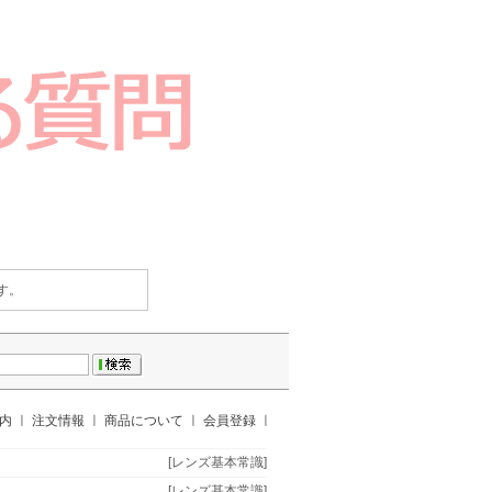
す。
案内
ㅣ
注文情報
ㅣ
商品について
ㅣ
会員登録
ㅣ
[レンズ基本常識]
[レンズ基本常識]