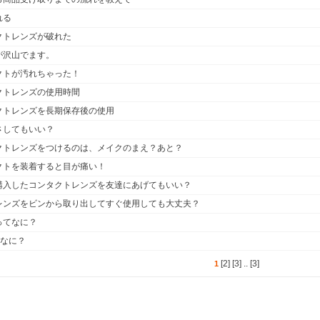
れる
クトレンズが破れた
が沢山でます。
クトが汚れちゃった！
クトレンズの使用時間
クトレンズを長期保存後の使用
さしてもいい？
クトレンズをつけるのは、メイクのまえ？あと？
クトを装着すると目が痛い！
購入したコンタクトレンズを友達にあげてもいい？
レンズをビンから取り出してすぐ使用しても大丈夫？
ってなに？
てなに？
[2]
[3]
..
[3]
1