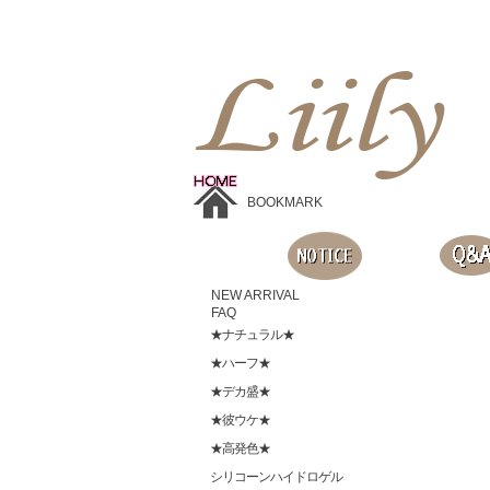
Liilyお手頃価格のカラコンショップ、鮮やかなコスプレレンズ、
目に優しいシリコンハイドロゲルレンズ、全商品無料発送, 度ありレンズ、FDAの承認を受けた信じられる製品です。
BOOKMARK
NEW ARRIVAL
FAQ
★ナチュラル★
★ハーフ★
★デカ盛★
★彼ウケ★
★高発色★
シリコーンハイドロゲル