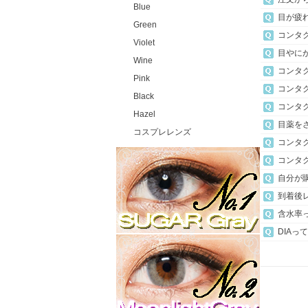
Blue
目が疲
Green
コンタ
Violet
目やに
Wine
コンタ
Pink
コンタ
Black
コンタ
Hazel
目薬を
コスプレレンズ
コンタ
コンタ
自分が
到着後
含水率
DIAっ