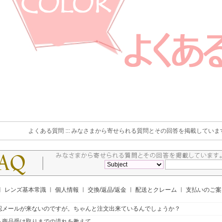
よくある質問 ::: みなさまから寄せられる質問とその回答を掲載していま
ㅣ
レンズ基本常識
ㅣ
個人情報
ㅣ
交換/返品/返金
ㅣ
配送とクレーム
ㅣ
支払いのご
認メールが来ないのですが。ちゃんと注文出来ているんでしょうか？
ら商品受け取りまでの流れを教えて