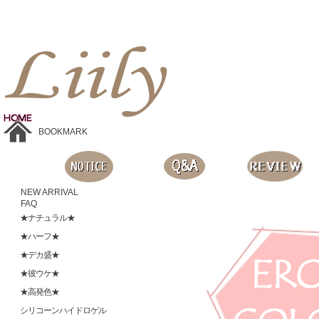
Liilyお手頃価格のカラコンショップ、鮮やかなコスプレレンズ、
目に優しいシリコンハイドロゲルレンズ、全商品無料発送, 度ありレンズ、FDAの承認を受けた信じられる製品です。
BOOKMARK
NEW ARRIVAL
FAQ
★ナチュラル★
★ハーフ★
★デカ盛★
★彼ウケ★
★高発色★
シリコーンハイドロゲル