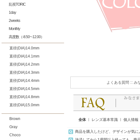
乱視TORIC
1day
2weeks
Monthly
高度数（-8.50~-12.00）
直径(DIA)14.0mm
直径(DIA)14.1mm
直径(DIA)14.2mm
直径(DIA)14.3mm
直径(DIA)14.4mm
よくある質問 ::
直径(DIA)14.5mm
直径(DIA)14.8mm
直径(DIA)15.0mm
Brown
全体
ㅣ
レンズ基本常識
ㅣ
個人情報
Gray
商品を購入したけど、デザインが気に
Choco
決済してから1週間以上経っても、商