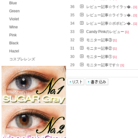
Blue
36
レビュー記事☆ライラッ�..
[1]
Green
35
レビュー記事☆ライラッ�..
[1]
Violet
34
レビュー記事☆ボボピン�..
[1]
Wine
33
Candy Pinkのレビュー
[1]
Pink
32
モニター記事③
[1]
Black
31
モニター記事②
[1]
Hazel
30
モニター記事①
[1]
コスプレレンズ
29
モニター記事です☆
[1]