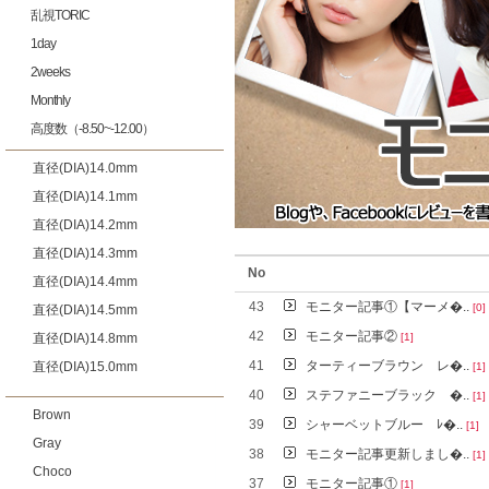
乱視TORIC
1day
2weeks
Monthly
高度数（-8.50~-12.00）
直径(DIA)14.0mm
直径(DIA)14.1mm
直径(DIA)14.2mm
直径(DIA)14.3mm
No
直径(DIA)14.4mm
43
モニター記事①【マーメ�..
[0]
直径(DIA)14.5mm
42
モニター記事②
直径(DIA)14.8mm
[1]
41
ターティーブラウン レ�..
直径(DIA)15.0mm
[1]
40
ステファニーブラック �..
[1]
Brown
39
シャーベットブルー ﾚ�..
[1]
Gray
38
モニター記事更新しまし�..
[1]
Choco
37
モニター記事①
[1]