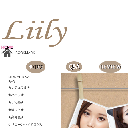
Liilyお手頃価格のカラコンショップ、鮮やかなコスプレレンズ、
目に優しいシリコンハイドロゲルレンズ、全商品無料発送, 度ありレンズ、FDAの承認を受けた信じられる製品です。
BOOKMARK
NEW ARRIVAL
FAQ
★ナチュラル★
★ハーフ★
★デカ盛★
★彼ウケ★
★高発色★
シリコーンハイドロゲル