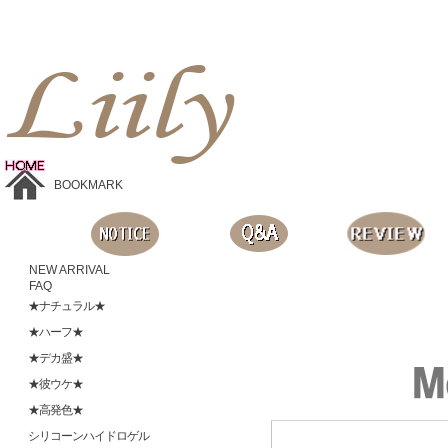
Liilyお手頃価格のカラコンショップ、鮮やかなコスプレレンズ、
目に優しいシリコンハイドロゲルレンズ、全商品無料発送, 度ありレンズ、FDAの承認を受けた信じられる製品です。
BOOKMARK
NEW ARRIVAL
FAQ
★ナチュラル★
★ハーフ★
★デカ盛★
★彼ウケ★
★高発色★
シリコーンハイドロゲル