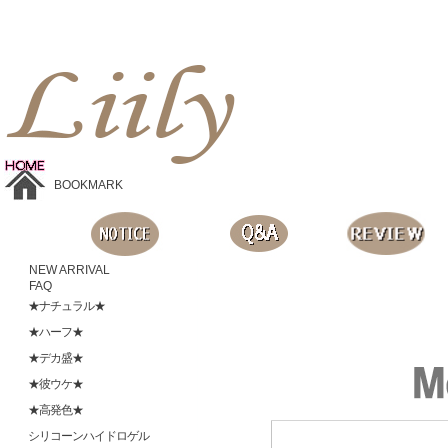
Liilyお手頃価格のカラコンショップ、鮮やかなコスプレレンズ、
目に優しいシリコンハイドロゲルレンズ、全商品無料発送, 度ありレンズ、FDAの承認を受けた信じられる製品です。
BOOKMARK
NEW ARRIVAL
FAQ
★ナチュラル★
★ハーフ★
★デカ盛★
★彼ウケ★
★高発色★
シリコーンハイドロゲル