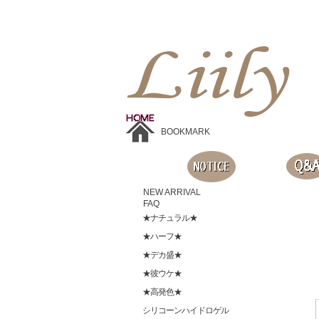
Liilyお手頃価格のカラコンショップ、鮮やかなコスプレレンズ、
目に優しいシリコンハイドロゲルレンズ、全商品無料発送, 度ありレンズ、FDAの承認を受けた信じられる製品です。
BOOKMARK
NEW ARRIVAL
FAQ
★ナチュラル★
★ハーフ★
★デカ盛★
★彼ウケ★
★高発色★
シリコーンハイドロゲル