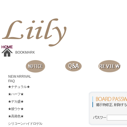
Liilyお手頃価格のカラコンショップ、鮮やかなコスプレレンズ、
目に優しいシリコンハイドロゲルレンズ、全商品無料発送, 度ありレンズ、FDAの承認を受けた信じられる製品です。
BOOKMARK
NEW ARRIVAL
FAQ
★ナチュラル★
★ハーフ★
★デカ盛★
★彼ウケ★
★高発色★
シリコーンハイドロゲル