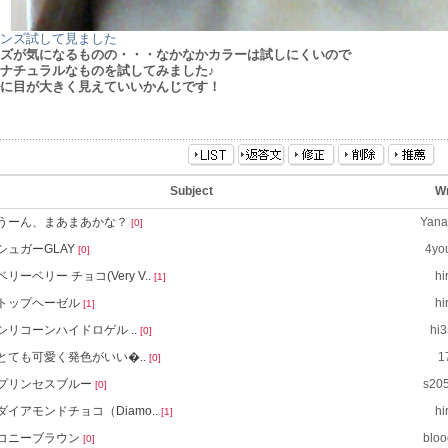
ンズ試して見ました
ズが気になるものの・・・なかなかカラーは試しにくいので
ナチュラルなものを試してみました♪
に目が大きく見えていいかんじです！
Subject
Wr
うーん、まあまあかな？
Yana
[0]
シュガーGLAY
4yo
[0]
ベリーベリー チョコ(Very V..
hi
[1]
トップヘーゼル
hi
[1]
シリコーンハイドロゲル ..
hi
[0]
とても可愛く発色がいい�..
1
[0]
プリンセスブルー
s20
[0]
ダイアモンドチョコ（Diamo..
hi
[1]
コニーブラウン
bloo
[0]