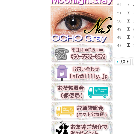
52
51
50
49
48
47