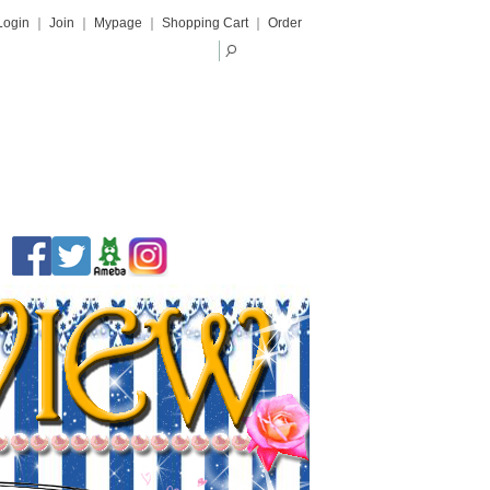
Login
｜
Join
｜
Mypage
｜
Shopping Cart
｜
Order