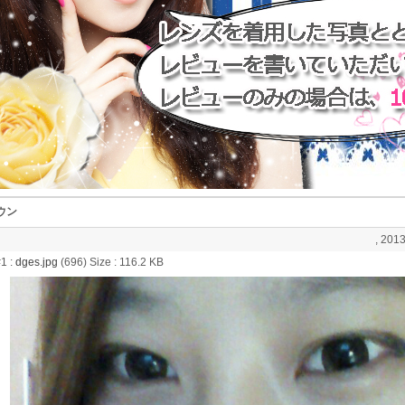
ウン
, 2013
1 :
dges.jpg
(696) Size : 116.2 KB