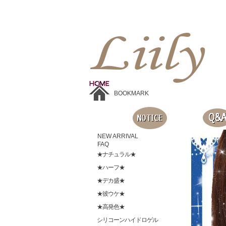
Liilyお手頃価格のカラコンショップ、鮮やかなコスプレレンズ、
目に優しいシリコンハイドロゲルレンズ、全商品無料発送, 度ありレンズ、FDAの承認を受けた信じられる製品です。
BOOKMARK
NEW ARRIVAL
FAQ
★ナチュラル★
★ハーフ★
★デカ盛★
★彼ウケ★
★高発色★
シリコーンハイドロゲル