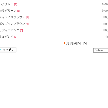
ハナグレー
bloo
[1]
セラグリーン
bloo
[1]
ティラミスブラウン
rm
[0]
ポップインブラウン
rm
[0]
リディアピンク
rm
[0]
ネルグレイ
hi
[0]
[2]
[3]
[4]
[5]
..
[5]
1