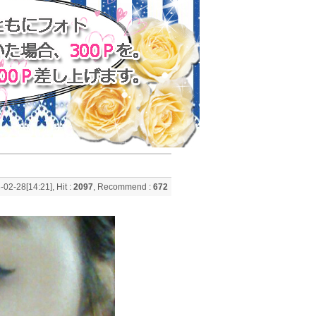
-02-28[14:21], Hit :
2097
, Recommend :
672