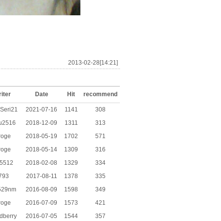
2013-02-28[14:21]
iter
Date
Hit
recommend
Seri21
2021-07-16
1141
308
u2516
2018-12-09
1311
313
roge
2018-05-19
1702
571
roge
2018-05-14
1309
316
35512
2018-02-08
1329
334
793
2017-08-11
1378
335
529nm
2016-08-09
1598
349
roge
2016-07-09
1573
421
dberry
2016-07-05
1544
357