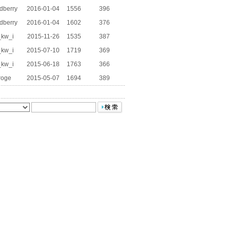
dberry
2016-01-04
1556
396
dberry
2016-01-04
1602
376
_kw_i
2015-11-26
1535
387
_kw_i
2015-07-10
1719
369
_kw_i
2015-06-18
1763
366
roge
2015-05-07
1694
389